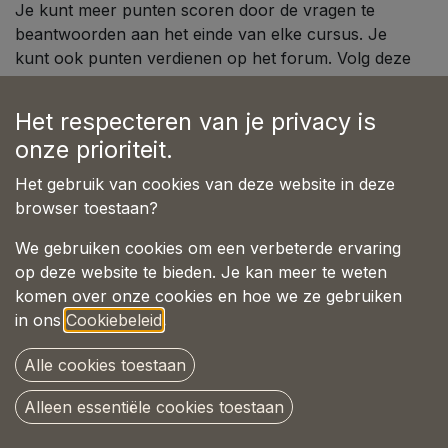
Je kunt meer punten scoren door de vragen te
beantwoorden aan het einde van elke cursus. Je
kunt ook punten verdienen op het forum. Volg deze
link naar de regels van het forum.
Het respecteren van je privacy is
Rangen
onze prioriteit.
Dokter
Het gebruik van cookies van deze website in deze
punt
s
10.000
browser toestaan?
Master
We gebruiken cookies om een verbeterde ervaring
punt
s
2.000
op deze website te bieden. Je kan meer te weten
komen over onze cookies en hoe we ze gebruiken
Bachelor
in ons
Cookiebeleid
.
punt
s
500
Student
Alle cookies toestaan
punt
s
100
Alleen essentiële cookies toestaan
Newbie