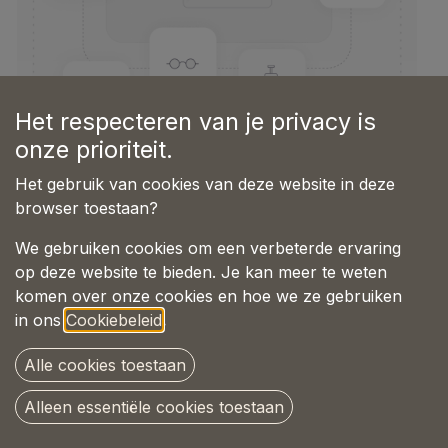
Het respecteren van je privacy is
onze prioriteit.
Het gebruik van cookies van deze website in deze
Doggy Bagg Snuggle Olive
browser toestaan?
Green XL
We gebruiken cookies om een verbeterde ervaring
op deze website te bieden. Je kan meer te weten
0,00
€
komen over onze cookies en hoe we ze gebruiken
in ons
Cookiebeleid
.
Alle cookies toestaan
TOEVOEGEN AAN
NU
Alleen essentiële cookies toestaan
WINKELMANDJE
KOPEN